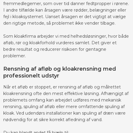
fremmedlegemer, som over tid danner fedtpropper i rørene.
I andre tilfælde kan årsagen være rødder, belægninger eller
fejl i kloaksystemet. Uanset årsagen er det vigtigt at vælge
den rigtige metode, så problemet ikke vender tilbage.
Som kloakfirma arbejder vi med helhedsløsninger, hvor både
afløb, rør og kloakforhold vurderes samlet. Det giver et
bedre resultat og reducerer risikoen for gentagne
problemer.
Rensning af afløb og kloakrensning med
professionelt udstyr
Når et afløb er stoppet, er rensning af afløb og målrettet
kloakrensning ofte den mest effektive løsning. Afhængigt af
problemets omfang kan arbejdet udføres med mekanisk
rensning, spuling af afløb eller mere omfattende spuling af
kloak. Ved udendørs installationer kan spuling af dræn være
nødvendig for at sikre korrekt afledning af vand.
Du kan blandt andet få hjælp til: