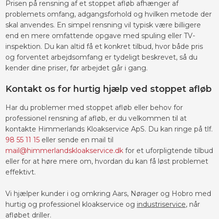
Prisen på rensning af et stoppet afløb afhænger af
problemets omfang, adgangsforhold og hvilken metode der
skal anvendes. En simpel rensning vil typisk være billigere
end en mere omfattende opgave med spuling eller TV-
inspektion. Du kan altid få et konkret tilbud, hvor både pris
og forventet arbejdsomfang er tydeligt beskrevet, så du
kender dine priser, før arbejdet går i gang.
Kontakt os for hurtig hjælp ved stoppet afløb
Har du problemer med stoppet afløb eller behov for
professionel rensning af afløb, er du velkommen til at
kontakte Himmerlands Kloakservice ApS. Du kan ringe på tlf.
98 55 11 15
eller sende en mail til
mail@himmerlandskloakservice.dk
for et uforpligtende tilbud
eller for at høre mere om, hvordan du kan få løst problemet
effektivt.
Vi hjælper kunder i og omkring Aars, Nørager og Hobro med
hurtig og professionel kloakservice og
industriservice
, når
afløbet driller.