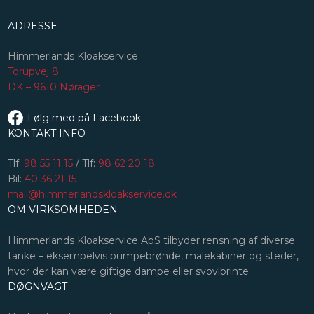
ADRESSE
​Himmerlands Kloakservice
Torupvej 8
DK – 9610 Nørager
Følg med på Facebook​
KONTAKT INFO
Tlf:
98 55 11 15
/ Tlf:
98 62 20 18
Bil:
40 36 21 15
mail@himmerlandskloakservice.dk
OM VIRKSOMHEDEN
Himmerlands Kloakservice ApS tilbyder rensning af diverse
tanke – eksempelvis pumpebrønde, malekabiner og steder,
hvor der kan være giftige dampe eller svovlbrinte.
DØGNVAGT