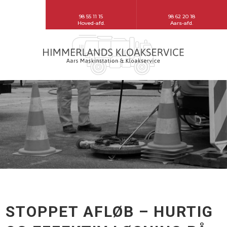
98 55 11 15
98 62 20 18
Hoved-afd.
​Aars-afd.
STOPPET AFLØB – HURTIG